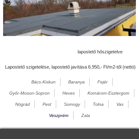
Balatonederics
Balatonfőkajár
Balatonfüred
Balatonfűzfő
Balatonhenye
lapostető hőszigetelve
Balatonkenese
Lapostető szigetelése, lapostető javítása 6.950,- Ft/m2-től (nettó)
Balatonrendes
Balatonszepezd
Bács-Kiskun
Baranya
Fejér
Balatonszőlős
Győr-Moson-Sopron
Heves
Komárom-Esztergom
Balatonudvari
Nógrád
Pest
Somogy
Tolna
Vas
Balatonvilágos
Veszprém
Zala
Bánd
Barnag