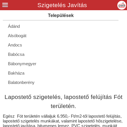
Ádánd
Alsóbogát
Andocs
Babócsa
Bábonymegyer
Bakháza
Balatonberény
Balatonboglár
Lapostető szigetelés, lapostető felújítás Fót
Balatonendréd
területén.
Balatonfenyves
Egész Fót területén vállaljuk 6.950,- Ft/m2-től lapostető felújítás,
Balatonföldvár
lapostető szigetelés munkákat, valamint lapostető hőszigetelése,
lapostető javítása, bitumenes lemez, PVC szigetelés, munkáit