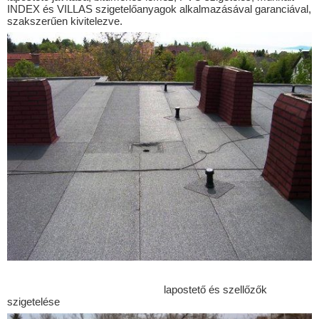
Balatonkeresztúr
INDEX és VILLAS szigetelőanyagok alkalmazásával garanciával,
szakszerűen kivitelezve.
Balatonlelle
Balatonmáriafürdő
Balatonőszöd
Balatonszabadi
Balatonszárszó
Balatonszemes
Balatonszentgyörgy
Balatonújlak
Bálványos
Barcs
Bárdudvarnok
Baté
lapostető és szellőzők
szigetelése
Bedegkér