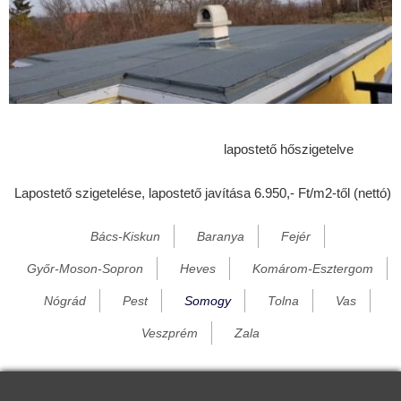
Bélavár
Beleg
Berzence
Bodolyabér
Bokod
lapostető hőszigetelve
Bököny
Lapostető szigetelése, lapostető javítása 6.950,- Ft/m2-től (nettó)
Boldog
Bősárkány
Bács-Kiskun
Baranya
Fejér
Bozzai
Győr-Moson-Sopron
Heves
Komárom-Esztergom
Bük
Nógrád
Pest
Somogy
Tolna
Vas
Büttös
Veszprém
Zala
Csákány
Cserénfa