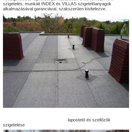
Balatonkeresztúr
szigetelés, munkáit INDEX és VILLAS szigetelőanyagok
alkalmazásával garanciával, szakszerűen kivitelezve.
Balatonlelle
Balatonmáriafürdő
Balatonőszöd
Balatonszabadi
Balatonszárszó
Balatonszemes
Balatonszentgyörgy
Balatonújlak
Bálványos
Barcs
Bárdudvarnok
Baté
lapostető és szellőzők
szigetelése
Bedegkér