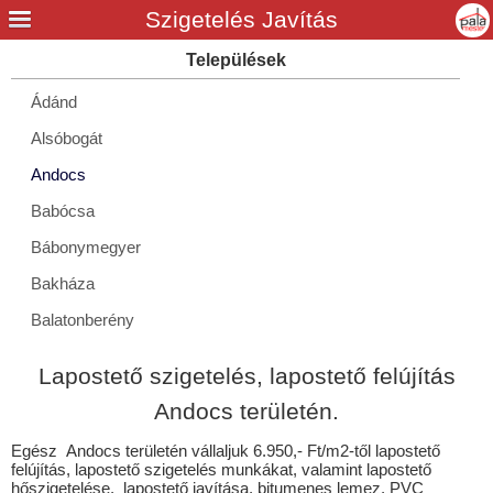
Ádánd
Alsóbogát
Andocs
Babócsa
Bábonymegyer
Bakháza
Balatonberény
Balatonboglár
Lapostető szigetelés, lapostető felújítás
Balatonendréd
Andocs területén.
Balatonfenyves
Egész Andocs területén vállaljuk 6.950,- Ft/m2-től lapostető
Balatonföldvár
felújítás, lapostető szigetelés munkákat, valamint lapostető
hőszigetelése, lapostető javítása, bitumenes lemez, PVC