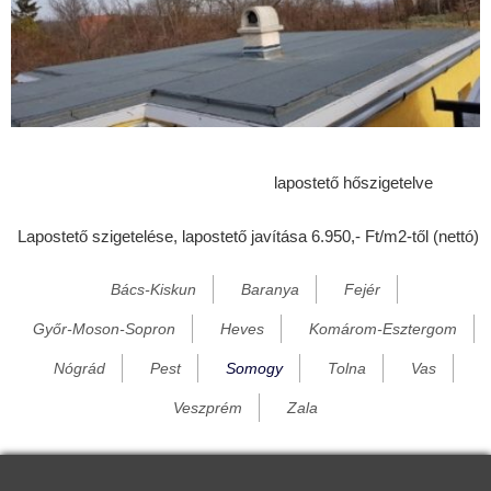
Bélavár
Beleg
Berzence
Bodolyabér
Bokod
lapostető hőszigetelve
Bököny
Lapostető szigetelése, lapostető javítása 6.950,- Ft/m2-től (nettó)
Boldog
Bősárkány
Bács-Kiskun
Baranya
Fejér
Bozzai
Győr-Moson-Sopron
Heves
Komárom-Esztergom
Bük
Nógrád
Pest
Somogy
Tolna
Vas
Büttös
Veszprém
Zala
Csákány
Cserénfa