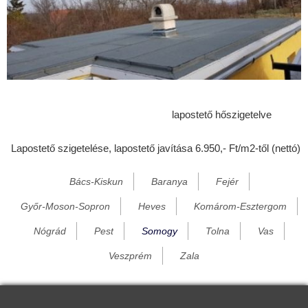
Bélavár
Beleg
Berzence
Bodolyabér
Bokod
lapostető hőszigetelve
Bököny
Lapostető szigetelése, lapostető javítása 6.950,- Ft/m2-től (nettó)
Boldog
Bősárkány
Bács-Kiskun
Baranya
Fejér
Bozzai
Győr-Moson-Sopron
Heves
Komárom-Esztergom
Bük
Nógrád
Pest
Somogy
Tolna
Vas
Büttös
Veszprém
Zala
Csákány
Cserénfa