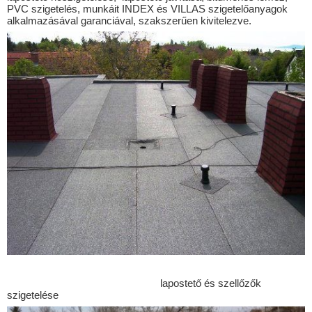
Balatonkeresztúr
PVC szigetelés, munkáit INDEX és VILLAS szigetelőanyagok
alkalmazásával garanciával, szakszerűen kivitelezve.
Balatonlelle
Balatonmáriafürdő
Balatonőszöd
Balatonszabadi
Balatonszárszó
Balatonszemes
Balatonszentgyörgy
Balatonújlak
Bálványos
Barcs
Bárdudvarnok
Baté
lapostető és szellőzők
szigetelése
Bedegkér