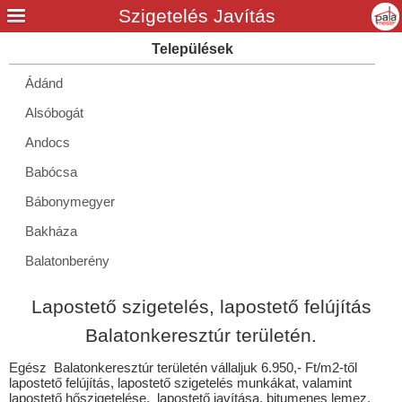
Ádánd
Alsóbogát
Andocs
Babócsa
Bábonymegyer
Bakháza
Balatonberény
Balatonboglár
Lapostető szigetelés, lapostető felújítás
Balatonendréd
Balatonkeresztúr területén.
Balatonfenyves
Egész Balatonkeresztúr területén vállaljuk 6.950,- Ft/m2-től
Balatonföldvár
lapostető felújítás, lapostető szigetelés munkákat, valamint
lapostető hőszigetelése, lapostető javítása, bitumenes lemez,