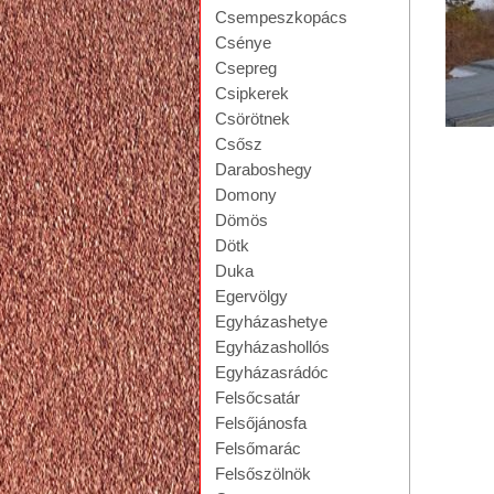
Csempeszkopács
Csénye
Csepreg
Csipkerek
Csörötnek
Csősz
lap
Daraboshegy
Domony
Dömös
Dötk
Duka
Egervölgy
Egyházashetye
Egyházashollós
Egyházasrádóc
Felsőcsatár
Felsőjánosfa
Felsőmarác
Felsőszölnök