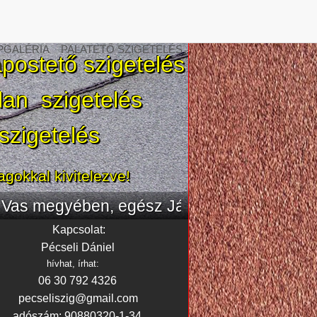
PGALÉRIA
PALATETŐ SZIGETELÉS
apostető szigetelés
an szigetelés
 szigetelés
gokkal kivitelezve!
, egész Jákfa területén
Kapcsolat:
Pécseli Dániel
hívhat, írhat:
06 30 792 4326
pecseliszig@gmail.com
adószám: 90880320-1-34