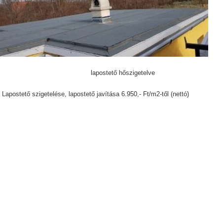
ostető hőszigetelve
Lapostető szigetelése, lapostető javítása 6.950,- Ft/m2-től (nettó)