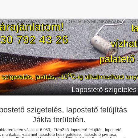
Ó
EGYSÉGÁRAK
A TETŐSZIGETELÉS MUNKAFÁZISAI
KÉ
 árajánlatom!
l
6 30 792 43 26
vízhatl
palatető
0
 szigetelés, javítás, -10
C-ig alkalmazható anya
Lapostető szigetelés Vas megyében
postető szigetelés, lapostető felújítás
Jákfa területén.
fa területén vállaljuk 6.950,- Ft/m2-től lapostető felújítás, lapostető
s munkákat, valamint lapostető hőszigetelése, lapostető javítása,