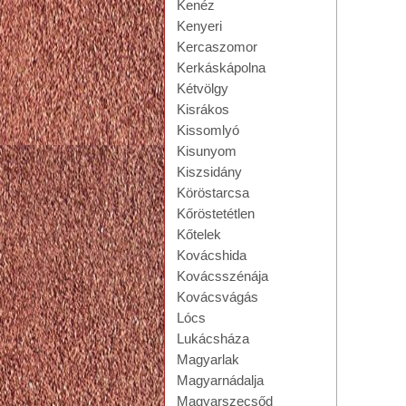
Kenéz
Kenyeri
Kercaszomor
Kerkáskápolna
Kétvölgy
Kisrákos
Kissomlyó
Kisunyom
Kiszsidány
Köröstarcsa
Kőröstetétlen
Kőtelek
Kovácshida
Kovácsszénája
Kovácsvágás
Lócs
Lukácsháza
Magyarlak
Magyarnádalja
Magyarszecsőd