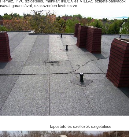
s lemez, PVC szigetelés, munkáit INDEX és VILLAS szigetelőanyagok
sával garanciával, szakszerűen kivitelezve.
stető és szellőzők szigetelése