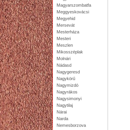
Magyarszombatfa
Meggyeskovácsi
Megyehid
Mersevát
Mesterháza
Mesteri
Meszlen
Mikosszéplak
Molnári
Nádasd
Nagygeresd
Nagykörű
Nagymizdó
Nagyrákos
Nagysimonyi
Nagytilaj
Nárai
Narda
Nemesborzova