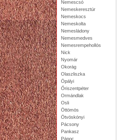
Nemescsó
Nemeskeresztúr
Nemeskocs
Nemeskolta
Nemesládony
Nemesmedves
Nemesrempehollós
Nick
Nyomár
Okorág
Olaszliszka
Ópályi
Őriszentpéter
Ormándlak
Osli
Öttömös
Ötvöskónyi
Pácsony
Pankasz
Pápoc