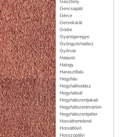
Gasztony
Gencsapáti
Gérce
Gersekarát
Gödre
Gyanógeregye
Gyöngyöshalász
Győrvár
Halastó
Halogy
Harasztifalu
Hegyfalu
Hegyháthodász
Hegyhátsál
Hegyhátszentjakab
Hegyhátszentmárton
Hegyhátszentpéter
Horváthertelend
Horvátlövő
Hosszúpályi