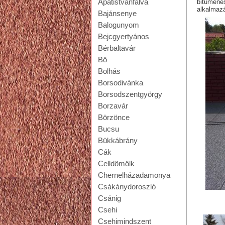
Apátistvánfalva
bitumene
alkalmazá
Bajánsenye
Balogunyom
Bejcgyertyános
Bérbaltavár
Bő
Bolhás
Borsodivánka
Borsodszentgyörgy
Borzavár
Börzönce
Bucsu
Bükkábrány
Cák
Celldömölk
Chernelházadamonya
Csákánydoroszló
Csánig
lapo
Csehi
Csehimindszent