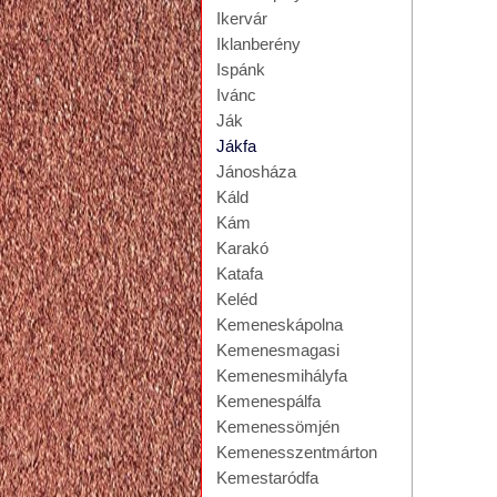
Ikervár
Iklanberény
Ispánk
Ivánc
Ják
Jákfa
Jánosháza
Káld
Kám
Karakó
Katafa
Keléd
Kemeneskápolna
Kemenesmagasi
Kemenesmihályfa
Kemenespálfa
Kemenessömjén
Kemenesszentmárton
Kemestaródfa