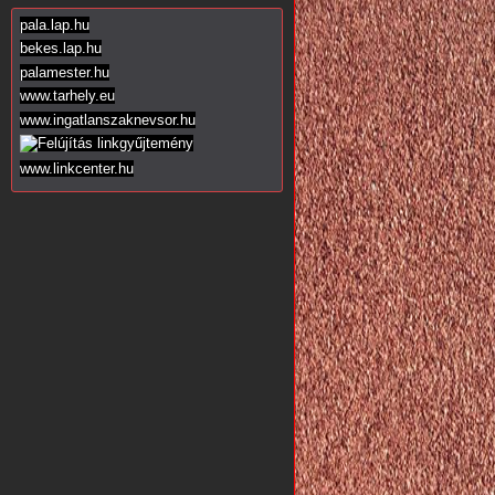
pala.lap.hu
bekes.lap.hu
palamester.hu
www.tarhely.eu
www.ingatlanszaknevsor.hu
www.linkcenter.hu