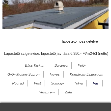
Csénye
Csepreg
Csipkerek
Csörötnek
Csősz
lapostető hőszigetelve
Daraboshegy
Lapostető szigetelése, lapostető javítása 6.950,- Ft/m2-től (nettó)
Domony
Dömös
Bács-Kiskun
Baranya
Fejér
Dötk
Győr-Moson-Sopron
Heves
Komárom-Esztergom
Duka
Nógrád
Pest
Somogy
Tolna
Vas
Egervölgy
Veszprém
Zala
Egyházashetye
Egyházashollós