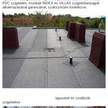
Borsodivánka
PVC szigetelés, munkáit INDEX és VILLAS szigetelőanyagok
alkalmazásával garanciával, szakszerűen kivitelezve.
Borsodszentgyörgy
Borzavár
Börzönce
Bucsu
Bükkábrány
Cák
Celldömölk
Chernelházadamonya
Csákánydoroszló
Csánig
Csehi
Csehimindszent
lapostető és szellőzők
szigetelése
Csempeszkopács