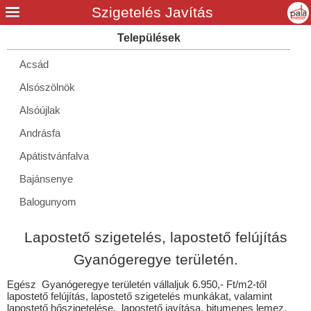
Acsád
Alsószölnök
Alsóújlak
Andrásfa
Apátistvánfalva
Bajánsenye
Balogunyom
Bejcgyertyános
Lapostető szigetelés, lapostető felújítás
Bérbaltavár
Gyanógeregye területén.
Bő
Egész Gyanógeregye területén vállaljuk 6.950,- Ft/m2-től
Bolhás
lapostető felújítás, lapostető szigetelés munkákat, valamint
lapostető hőszigetelése, lapostető javítása, bitumenes lemez,