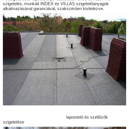
Borgáta
szigetelés, munkáit INDEX és VILLAS szigetelőanyagok
alkalmazásával garanciával, szakszerűen kivitelezve.
Buják
Cered
Csécse
Cserháthaláp
Cserhátsurány
Cserhátszentiván
Csesztve
Csitár
Debercsény
Dejtár
Diósjenő
Dombrád
lapostető és szellőzők
szigetelése
Drégelypalánk