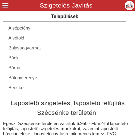
Alsópetény
Alsótold
Balassagyarmat
Bánk
Bárna
Bátonyterenye
Becske
Bér
Lapostető szigetelés, lapostető felújítás
Bercel
Szécsénke területén.
Berkenye
Egész Szécsénke területén vállaljuk 6.950,- Ft/m2-től lapostető
Bögöte
felújítás, lapostető szigetelés munkákat, valamint lapostető
hőszigetelése, lapostető javítása, bitumenes lemez, PVC