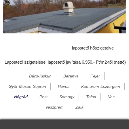
Ecseg
Egyházasdengeleg
Egyházasgerge
Endrefalva
Erdőkürt
lapostető hőszigetelve
Erdőtarcsa
Lapostető szigetelése, lapostető javítása 6.950,- Ft/m2-től (nettó)
Érsekvadkert
Etes
Bács-Kiskun
Baranya
Fejér
Felsőpetény
Győr-Moson-Sopron
Heves
Komárom-Esztergom
Felsőtold
Nógrád
Pest
Somogy
Tolna
Vas
Galgaguta
Veszprém
Zala
Garáb
Héhalom