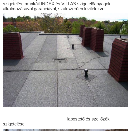
Borgáta
szigetelés, munkáit INDEX és VILLAS szigetelőanyagok
alkalmazásával garanciával, szakszerűen kivitelezve.
Buják
Cered
Csécse
Cserháthaláp
Cserhátsurány
Cserhátszentiván
Csesztve
Csitár
Debercsény
Dejtár
Diósjenő
Dombrád
lapostető és szellőzők
szigetelése
Drégelypalánk