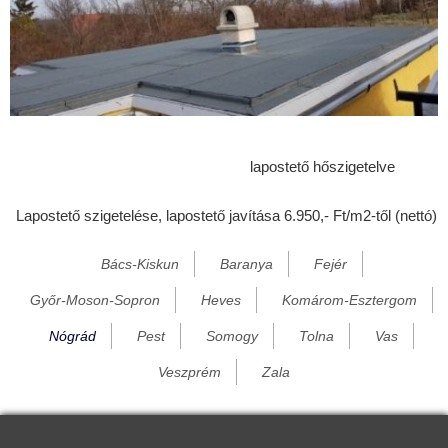
Ecseg
Egyházasdengeleg
Egyházasgerge
Endrefalva
Erdőkürt
lapostető hőszigetelve
Erdőtarcsa
Lapostető szigetelése, lapostető javítása 6.950,- Ft/m2-től (nettó)
Érsekvadkert
Etes
Bács-Kiskun
Baranya
Fejér
Felsőpetény
Győr-Moson-Sopron
Heves
Komárom-Esztergom
Felsőtold
Nógrád
Pest
Somogy
Tolna
Vas
Galgaguta
Veszprém
Zala
Garáb
Héhalom