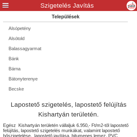
Alsópetény
Alsótold
Balassagyarmat
Bánk
Bárna
Bátonyterenye
Becske
Bér
Lapostető szigetelés, lapostető felújítás
Bercel
Kishartyán területén.
Berkenye
Egész Kishartyán területén vállaljuk 6.950,- Ft/m2-től lapostető
Bögöte
felújítás, lapostető szigetelés munkákat, valamint lapostető
hőszigetelése, lapostető javítása, bitumenes lemez, PVC