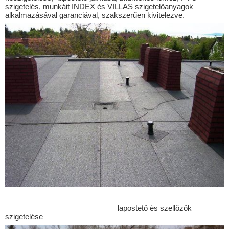
Besenyőtelek
szigetelés, munkáit INDEX és VILLAS szigetelőanyagok
alkalmazásával garanciával, szakszerűen kivitelezve.
Bocfölde
Bödeháza
Bogyiszló
Bükkszenterzsébet
Bükkszentkereszt
Bükkzsérc
Csány
Demjén
Detk
Dombegyház
Dombiratos
Ecséd
lapostető és szellőzők
szigetelése
Eger