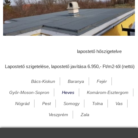
Egerbakta
Egerbocs
Egercsehi
Egerfarmos
Egerszalók
lapostető hőszigetelve
Égerszög
Lapostető szigetelése, lapostető javítása 6.950,- Ft/m2-től (nettó)
Erdőkövesd
Erdőtelek
Bács-Kiskun
Baranya
Fejér
Erk
Győr-Moson-Sopron
Heves
Komárom-Esztergom
Fedémes
Nógrád
Pest
Somogy
Tolna
Vas
Feldebrő
Veszprém
Zala
Felsőtárkány
Füzesabony