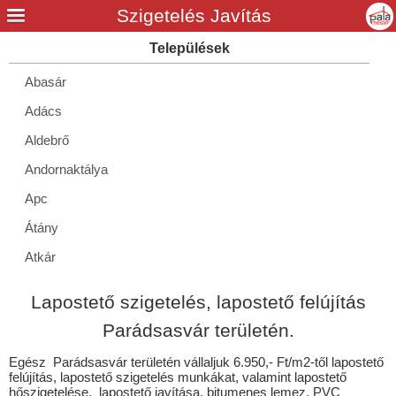
Abasár
Adács
Aldebrő
Andornaktálya
Apc
Átány
Atkár
Balaton
Lapostető szigetelés, lapostető felújítás
Bátor
Parádsasvár területén.
Bekölce
Egész Parádsasvár területén vállaljuk 6.950,- Ft/m2-től lapostető
Bélapátfalva
felújítás, lapostető szigetelés munkákat, valamint lapostető
hőszigetelése, lapostető javítása, bitumenes lemez, PVC