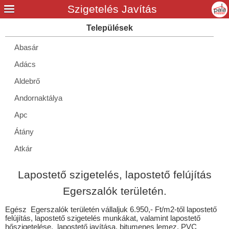
Abasár
Adács
Aldebrő
Andornaktálya
Apc
Átány
Atkár
Balaton
Lapostető szigetelés, lapostető felújítás
Bátor
Egerszalók területén.
Bekölce
Egész Egerszalók területén vállaljuk 6.950,- Ft/m2-től lapostető
Bélapátfalva
felújítás, lapostető szigetelés munkákat, valamint lapostető
hőszigetelése, lapostető javítása, bitumenes lemez, PVC