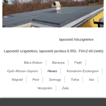
Egerbakta
Egerbocs
Egercsehi
Egerfarmos
Egerszalók
lapostető hőszigetelve
Égerszög
Lapostető szigetelése, lapostető javítása 6.950,- Ft/m2-től (nettó)
Erdőkövesd
Erdőtelek
Bács-Kiskun
Baranya
Fejér
Erk
Győr-Moson-Sopron
Heves
Komárom-Esztergom
Fedémes
Nógrád
Pest
Somogy
Tolna
Vas
Feldebrő
Veszprém
Zala
Felsőtárkány
Füzesabony