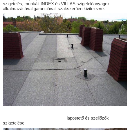
Besenyőtelek
szigetelés, munkáit INDEX és VILLAS szigetelőanyagok
alkalmazásával garanciával, szakszerűen kivitelezve.
Bocfölde
Bödeháza
Bogyiszló
Bükkszenterzsébet
Bükkszentkereszt
Bükkzsérc
Csány
Demjén
Detk
Dombegyház
Dombiratos
Ecséd
lapostető és szellőzők
szigetelése
Eger