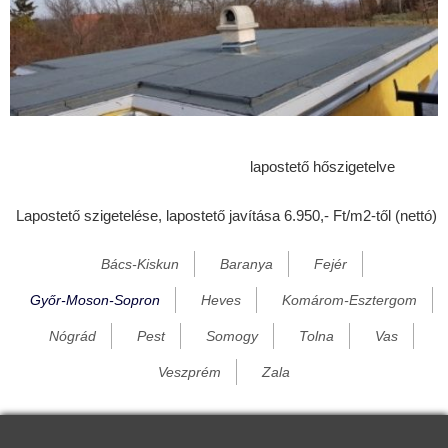
Darnózseli
Dénesfa
Dorogháza
Dunakiliti
Dunaremete
lapostető hőszigetelve
Dunaszeg
Lapostető szigetelése, lapostető javítása 6.950,- Ft/m2-től (nettó)
Dunaszentpál
Dunasziget
Bács-Kiskun
Baranya
Fejér
Ebergőc
Győr-Moson-Sopron
Heves
Komárom-Esztergom
Écs
Nógrád
Pest
Somogy
Tolna
Vas
Edve
Veszprém
Zala
Egyed
Egyházasfalu