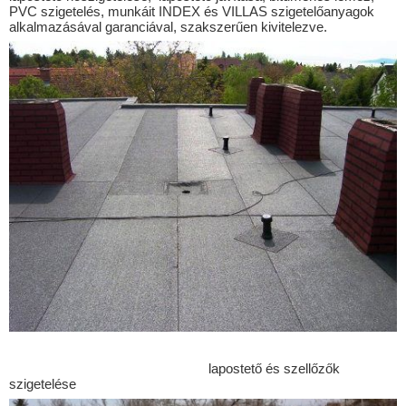
Bezenye
PVC szigetelés, munkáit INDEX és VILLAS szigetelőanyagok
alkalmazásával garanciával, szakszerűen kivitelezve.
Bezi
Böde
Bogád
Botpalád
Botykapeterd
Bózsva
Cakóháza
Cirák
Csáfordjánosfa
Csapod
Csér
Csikvánd
lapostető és szellőzők
szigetelése
Csömör