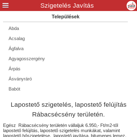
Abda
Acsalag
Ágfalva
Agyagosszergény
Árpás
Ásványráró
Babót
Bágyogszovát
Lapostető szigetelés, lapostető felújítás
Bakonypéterd
Rábacsécsény területén.
Barbacs
Egész Rábacsécsény területén vállaljuk 6.950,- Ft/m2-től
Beled
lapostető felújítás, lapostető szigetelés munkákat, valamint
lapostető hőszigetelése, lapostető javítása, bitumenes lemez,