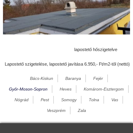
Darnózseli
Dénesfa
Dorogháza
Dunakiliti
Dunaremete
lapostető hőszigetelve
Dunaszeg
Lapostető szigetelése, lapostető javítása 6.950,- Ft/m2-től (nettó)
Dunaszentpál
Dunasziget
Bács-Kiskun
Baranya
Fejér
Ebergőc
Győr-Moson-Sopron
Heves
Komárom-Esztergom
Écs
Nógrád
Pest
Somogy
Tolna
Vas
Edve
Veszprém
Zala
Egyed
Egyházasfalu