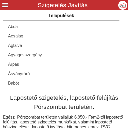
Abda
Acsalag
Ágfalva
Agyagosszergény
Árpás
Ásványráró
Babót
Bágyogszovát
Lapostető szigetelés, lapostető felújítás
Bakonypéterd
Pórszombat területén.
Barbacs
Egész Pórszombat területén vállaljuk 6.950,- Ft/m2-től lapostető
Beled
felújítás, lapostető szigetelés munkákat, valamint lapostető
hőszigetelése, lapostető javítása, bitumenes lemez, PVC