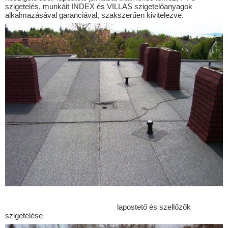
Bezenye
szigetelés, munkáit INDEX és VILLAS szigetelőanyagok
alkalmazásával garanciával, szakszerűen kivitelezve.
Bezi
Böde
Bogád
Botpalád
Botykapeterd
Bózsva
Cakóháza
Cirák
Csáfordjánosfa
Csapod
Csér
Csikvánd
lapostető és szellőzők
szigetelése
Csömör