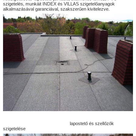
Boldogkőújfalu
szigetelés, munkáit INDEX és VILLAS szigetelőanyagok
alkalmazásával garanciával, szakszerűen kivitelezve.
Boldogkőváralja
Bőszénfa
Cikó
Csibrák
Csikóstőttős
Dalmand
Decs
Diósberény
Döge
Dömsöd
Dunaföldvár
Dunaszentgyörgy
lapostető és szellőzők
szigetelése
Dúzs