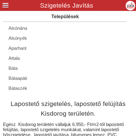
Alsónána
Alsónyék
Aparhant
Attala
Báta
Bátaapáti
Bátaszék
Belecska
Lapostető szigetelés, lapostető felújítás
Bikács
Kisdorog területén.
Bogács
Egész Kisdorog területén vállaljuk 6.950,- Ft/m2-től lapostető
Boldogasszonyfa
felújítás, lapostető szigetelés munkákat, valamint lapostető
hőszigetelése, lapostető javítása, bitumenes lemez, PVC