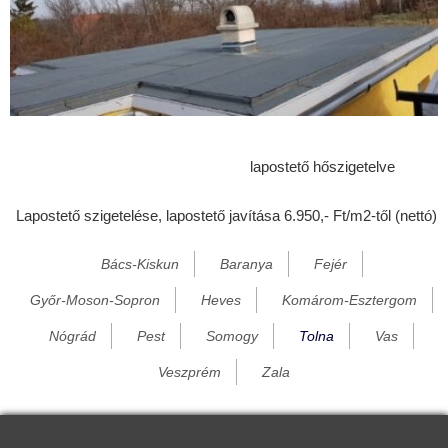
Értény
Fácánkert
Fadd
Felsőnána
Felsőnyék
lapostető hőszigetelve
Furta
Lapostető szigetelése, lapostető javítása 6.950,- Ft/m2-től (nettó)
Gerjen
Grábóc
Bács-Kiskun
Baranya
Fejér
Györgytarló
Győr-Moson-Sopron
Heves
Komárom-Esztergom
Győrladamér
Nógrád
Pest
Somogy
Tolna
Vas
Gyulaháza
Veszprém
Zala
Harc
Hottó