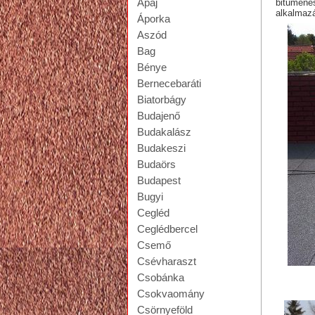
Apaj
bitumene
alkalmazá
Áporka
Aszód
Bag
Bénye
Bernecebaráti
Biatorbágy
Budajenő
Budakalász
Budakeszi
Budaörs
Budapest
Bugyi
Cegléd
Ceglédbercel
Csemő
Csévharaszt
Csobánka
lapo
Csokvaomány
Csörnyeföld