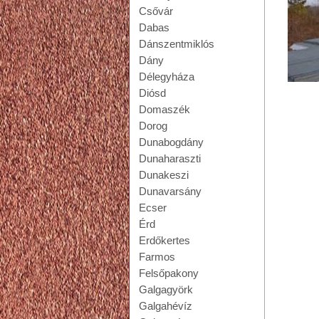
Csővár
Dabas
Dánszentmiklós
Dány
Délegyháza
Diósd
lap
Domaszék
Dorog
Dunabogdány
Dunaharaszti
Dunakeszi
Dunavarsány
Ecser
Érd
Erdőkertes
Farmos
Felsőpakony
Galgagyörk
Galgahévíz