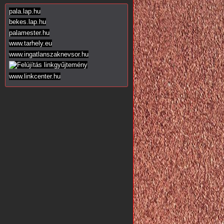
pala.lap.hu
bekes.lap.hu
palamester.hu
www.tarhely.eu
www.ingatlanszaknevsor.hu
www.linkcenter.hu