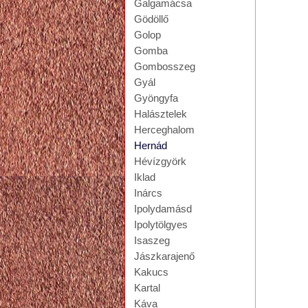
Galgamácsa
Gödöllő
Golop
Gomba
Gombosszeg
Gyál
Gyöngyfa
Halásztelek
Herceghalom
Hernád
Hévízgyörk
Iklad
Inárcs
Ipolydamásd
Ipolytölgyes
Isaszeg
Jászkarajenő
Kakucs
Kartal
Káva