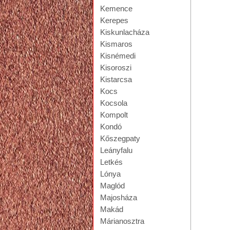
Kemence
Kerepes
Kiskunlacháza
Kismaros
Kisnémedi
Kisoroszi
Kistarcsa
Kocs
Kocsola
Kompolt
Kondó
Kőszegpaty
Leányfalu
Letkés
Lónya
Maglód
Majosháza
Makád
Márianosztra