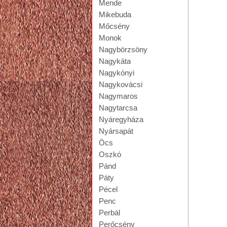
Mende
Mikebuda
Mőcsény
Monok
Nagybörzsöny
Nagykáta
Nagykónyi
Nagykovácsi
Nagymaros
Nagytarcsa
Nyáregyháza
Nyársapát
Öcs
Oszkó
Pánd
Páty
Pécel
Penc
Perbál
Perőcsény