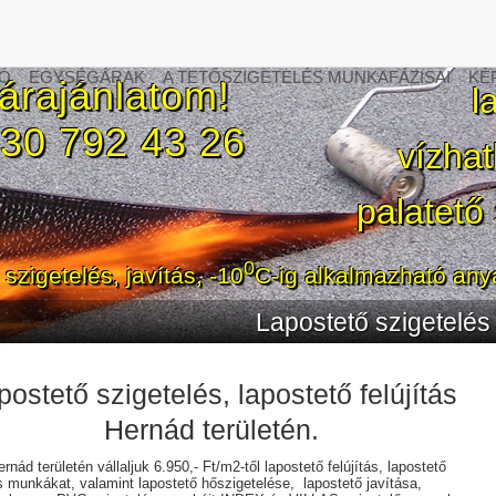
Ó
EGYSÉGÁRAK
A TETŐSZIGETELÉS MUNKAFÁZISAI
KÉ
 árajánlatom!
l
6 30 792 43 26
vízhatl
palatető
0
 szigetelés, javítás, -10
C-ig alkalmazható anya
Lapostető szigetelés Pest megy
postető szigetelés, lapostető felújítás
Hernád területén.
nád területén vállaljuk 6.950,- Ft/m2-től lapostető felújítás, lapostető
s munkákat, valamint lapostető hőszigetelése, lapostető javítása,