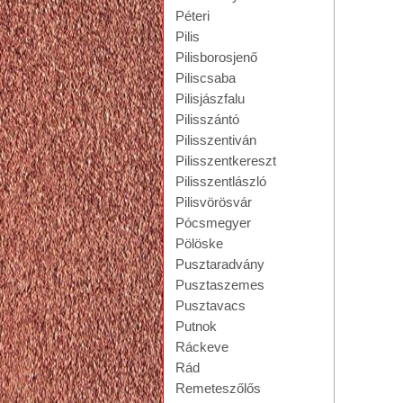
Péteri
Pilis
Pilisborosjenő
Piliscsaba
Pilisjászfalu
Pilisszántó
Pilisszentiván
Pilisszentkereszt
Pilisszentlászló
Pilisvörösvár
Pócsmegyer
Pölöske
Pusztaradvány
Pusztaszemes
Pusztavacs
Putnok
Ráckeve
Rád
Remeteszőlős