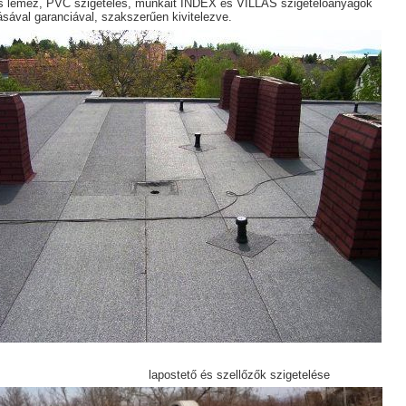
s lemez, PVC szigetelés, munkáit INDEX és VILLAS szigetelőanyagok
sával garanciával, szakszerűen kivitelezve.
stető és szellőzők szigetelése