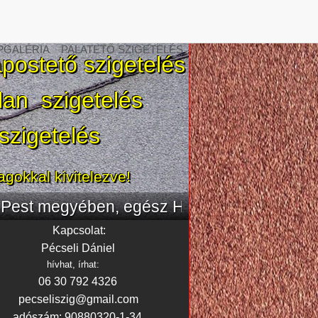
PGALÉRIA
PALATETŐ SZIGETELÉS
apostető szigetelés
an szigetelés
 szigetelés
gokkal kivitelezve!
ében, egész Hernád területén
Kapcsolat:
Pécseli Dániel
hívhat, írhat:
06 30 792 4326
pecseliszig@gmail.com
adószám: 90880320-1-34