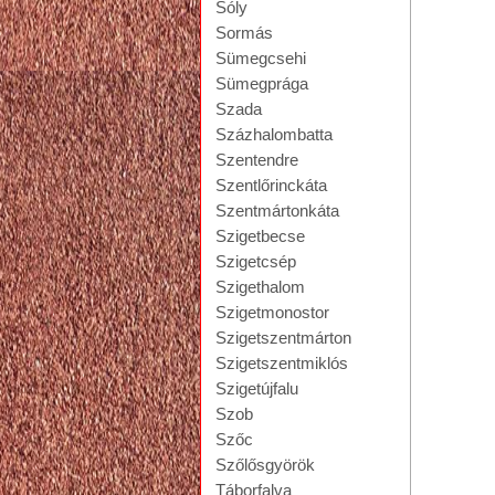
Sóly
Sormás
Sümegcsehi
Sümegprága
Szada
Százhalombatta
Szentendre
Szentlőrinckáta
Szentmártonkáta
Szigetbecse
Szigetcsép
Szigethalom
Szigetmonostor
Szigetszentmárton
Szigetszentmiklós
Szigetújfalu
Szob
Szőc
Szőlősgyörök
Táborfalva