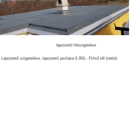
ostető hőszigetelve
Lapostető szigetelése, lapostető javítása 6.950,- Ft/m2-től (nettó)