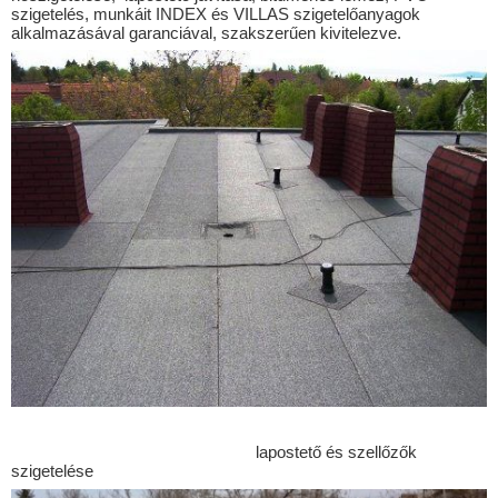
Bátmonostor
szigetelés, munkáit INDEX és VILLAS szigetelőanyagok
alkalmazásával garanciával, szakszerűen kivitelezve.
Bátya
Boconád
Bóly
Bugac
Bugacpusztaháza
Császártöltés
Csátalja
Csávoly
Csengőd
Csikéria
Csököly
Dávod
lapostető és szellőzők
szigetelése
Drágszél