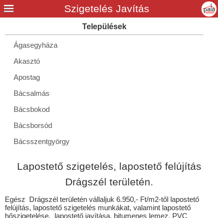
Ágasegyháza
Akasztó
Apostag
Bácsalmás
Bácsbokod
Bácsborsód
Bácsszentgyörgy
Bácsszőlős
Lapostető szigetelés, lapostető felújítás
Baja
Drágszél területén.
Ballószög
Egész Drágszél területén vállaljuk 6.950,- Ft/m2-től lapostető
Balotaszállás
felújítás, lapostető szigetelés munkákat, valamint lapostető
hőszigetelése, lapostető javítása, bitumenes lemez, PVC