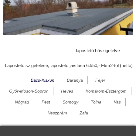
Dunaegyháza
Dunafalva
Dunapataj
Dunaszentbenedek
Dunatetétlen
lapostető hőszigetelve
Dunavecse
Lapostető szigetelése, lapostető javítása 6.950,- Ft/m2-től (nettó)
Dusnok
Érsekcsanád
Bács-Kiskun
Baranya
Fejér
Érsekhalma
Győr-Moson-Sopron
Heves
Komárom-Esztergom
Fajsz
Nógrád
Pest
Somogy
Tolna
Vas
Felsőlajos
Veszprém
Zala
Felsőszentiván
Foktő